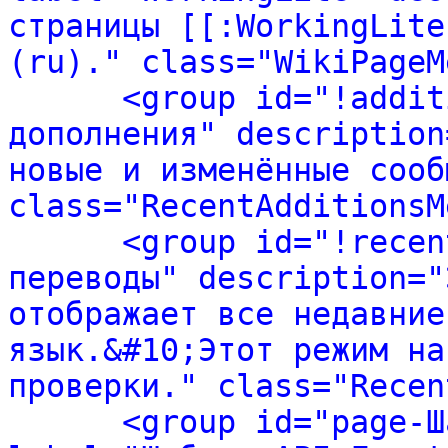
страницы [[:WorkingLite
(ru)." class="WikiPageM
<group id="!addit
дополнения" description
новые и изменённые сооб
class="RecentAdditionsM
<group id="!recen
переводы" description="
отображает все недавние
язык.&#10;Этот режим на
проверки." class="Recen
<group id="page-Ш