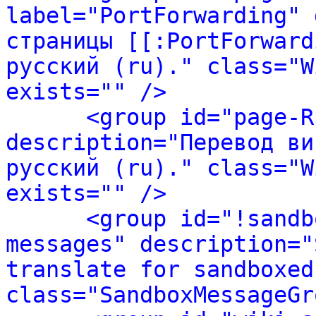
label="PortForwarding" 
страницы [[:PortForward
русский (ru)." class="W
exists="" />
<group id="page-R
description="Перевод ви
русский (ru)." class="W
exists="" />
<group id="!sandb
messages" description="
translate for sandboxed
class="SandboxMessageGr