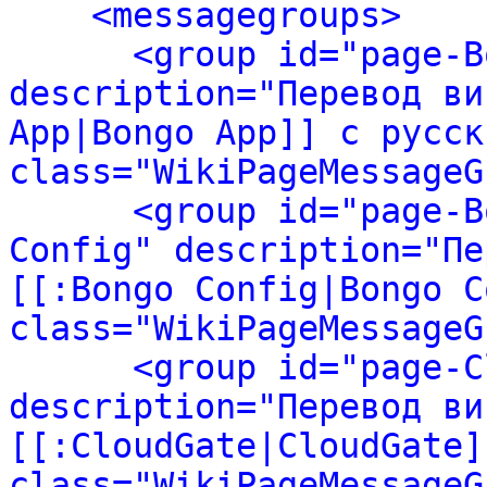
<messagegroups>
<group id="page-B
description="Перевод ви
App|Bongo App]] с русск
class="WikiPageMessageG
<group id="page-B
Config" description="Пе
[[:Bongo Config|Bongo C
class="WikiPageMessageG
<group id="page-C
description="Перевод ви
[[:CloudGate|CloudGate]
class="WikiPageMessageG