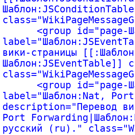
Шаблон:JSConditionTable
class="WikiPageMessageG
<group id="page-Ш
label="Шаблон:JSEventTa
вики-страницы [[:Шаблон
Шаблон:JSEventTable]] с
class="WikiPageMessageG
<group id="page-Ш
label="Шаблон:Nat, Port
description="Перевод ви
Port Forwarding|Шаблон:
русский (ru)." class="W