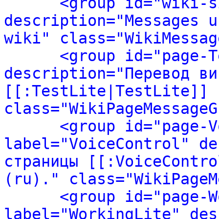
<group id="wiki-s
description="Messages u
wiki" class="WikiMessag
<group id="page-T
description="Перевод ви
[[:TestLite|TestLite]] 
class="WikiPageMessageG
<group id="page-V
label="VoiceControl" de
страницы [[:VoiceContro
(ru)." class="WikiPageM
<group id="page-W
label="WorkingLite" des