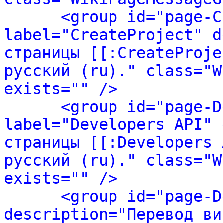
<group id="page-C
label="CreateProject" d
страницы [[:CreateProje
русский (ru)." class="W
exists="" />
<group id="page-D
label="Developers API" 
страницы [[:Developers 
русский (ru)." class="W
exists="" />
<group id="page-D
description="Перевод ви