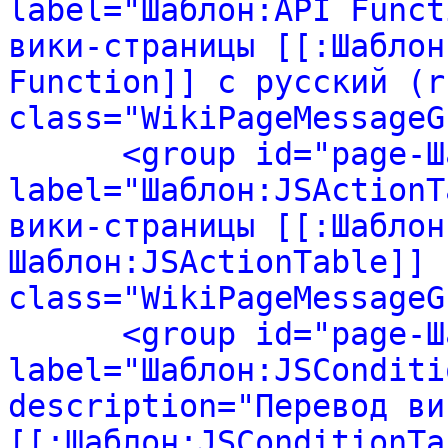
label="Шаблон:API Funct
вики-страницы [[:Шаблон
Function]] с русский (ru
class="WikiPageMessageG
<group id="page-Ш
label="Шаблон:JSActionT
вики-страницы [[:Шаблон
Шаблон:JSActionTable]] 
class="WikiPageMessageG
<group id="page-Ш
label="Шаблон:JSConditi
description="Перевод ви
[[:Шаблон:JSConditionTa