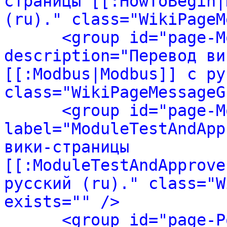
страницы [[:HowToBegin|
(ru)." class="WikiPageM
<group id="page-M
description="Перевод ви
[[:Modbus|Modbus]] с ру
class="WikiPageMessageG
<group id="page-M
label="ModuleTestAndApp
вики-страницы 
[[:ModuleTestAndApprove
русский (ru)." class="W
exists="" />
<group id="page-P