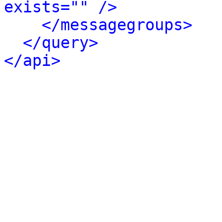
exists="" />
</messagegroups>
</query>
</api>